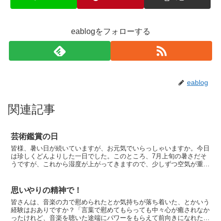
eablogをフォローする
eablog
関連記事
芸術鑑賞の日
皆様、暑い日が続いていますが、お元気でいらっしゃいますか。今日
は珍しくどんよりした一日でした。このところ、7月上旬の暑さだそ
うですが、これから湿度が上がってきますので、少しずつ空気が重く
なってくるのでしょう。今週の日曜日は、東京文化会館 小...
思いやりの精神で！
皆さんは、音楽の力で慰められたとか気持ちが落ち着いた、とかいう
経験はおありですか？「言葉で慰めてもらっても中々心が癒されなか
ったけれど、音楽を聴いた途端にパワーをもらえて前向きになれた