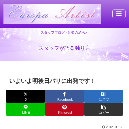
☰
スタッフブログ - 音楽の足あと
スタッフが語る独り言
いよいよ明後日パリに出発です！
X
Facebook
はてブ
LINE
Pinterest
コピー
2012.01.16