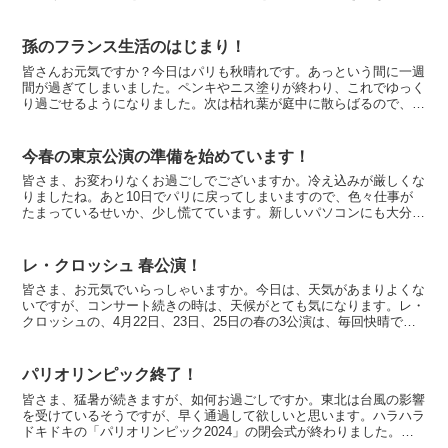
わ。」と言う人がいましたが、時には言葉よりも音楽は心の奥...
孫のフランス生活のはじまり！
皆さんお元気ですか？今日はパリも秋晴れです。あっという間に一週
間が過ぎてしまいました。ペンキやニス塗りが終わり、これでゆっく
り過ごせるようになりました。次は枯れ葉が庭中に散らばるので、枯
れ葉集めの仕事が増えてきます。しかし、私は自然が大好き...
今春の東京公演の準備を始めています！
皆さま、お変わりなくお過ごしでございますか。冷え込みが厳しくな
りましたね。あと10日でパリに戻ってしまいますので、色々仕事が
たまっているせいか、少し慌てています。新しいパソコンにも大分慣
れてきました。反応が速いので、とても打っていて、気持ち...
レ・クロッシュ 春公演！
皆さま、お元気でいらっしゃいますか。今日は、天気があまりよくな
いですが、コンサート続きの時は、天候がとても気になります。レ・
クロッシュの、4月22日、23日、25日の春の3公演は、毎回快晴でし
たので、大変嬉しかったです。4月公演は、明日の4...
パリオリンピック終了！
皆さま、猛暑が続きますが、如何お過ごしですか。東北は台風の影響
を受けているそうですが、早く通過して欲しいと思います。ハラハラ
ドキドキの「パリオリンピック2024」の閉会式が終わりました。オ
リンピックは、本当に多くのドラマがありますね。日本の...