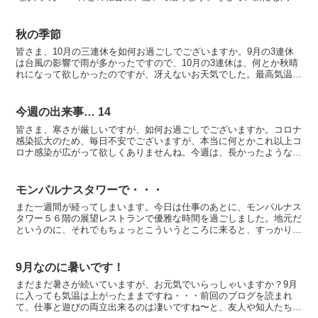
は、大量のゴミ災害が深刻化されているとの事、中々...
秋の季節
皆さま、10月の三連休を如何お過ごしでございますか。9月の3連休
は台風の影響で雨が多かったですので、10月の3連休は、何とか秋晴
れになって欲しかったのですが、冴えないお天気でした。最高気温が
27度との予報でしたが、外れて肌寒かったです。それ...
今週の出来事… 14
皆さま、寒さが厳しいですが、如何お過ごしでございますか。コロナ
感染拡大のため、毎日不安でございますが、本当に何とかこれ以上コ
ロナ感染が広がって欲しくありませんね。今週は、長かったような短
かったような、珍しい1週間でございました。娘宅が大掛か...
モンパルナスタワーで・・・
また一週間が経ってしまいます。今日は仕事のあとに、モンパルナス
タワー５６階の展望レストランで優雅な時間を過ごしました。地元だ
というのに、それでもちょっとこういうところに来ると、すっかり旅
行気分になれます。エッフェル塔の真正面の最高の席を用意...
9月なのに暑いです！
まだまだ暑さが続いていますが、お元気でいらっしゃいますか？9月
に入っても気温は上がったままですね・・・前回のブログを読まれ
て、仕事と遊びの両立出来るのは凄いですね〜と、友人や知人たちか