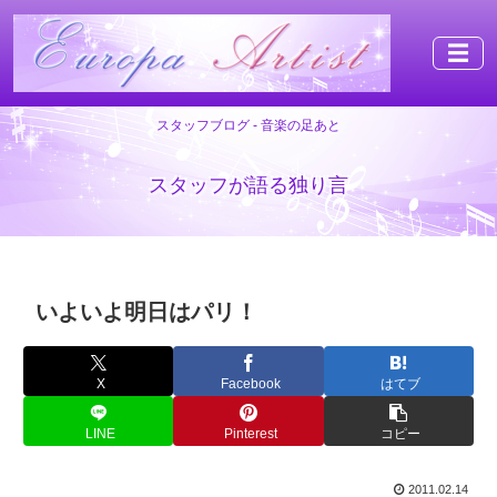
☰
スタッフブログ - 音楽の足あと
スタッフが語る独り言
いよいよ明日はパリ！
X
Facebook
はてブ
LINE
Pinterest
コピー
2011.02.14