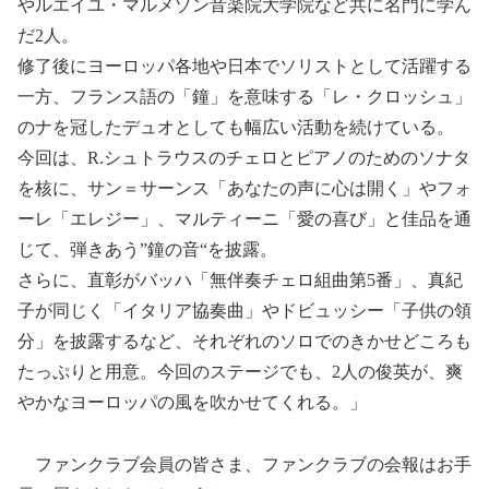
やルエイユ・マルメゾン音楽院大学院など共に名門に学ん
だ2人。
修了後にヨーロッパ各地や日本でソリストとして活躍する
一方、フランス語の「鐘」を意味する「レ・クロッシュ」
のナを冠したデュオとしても幅広い活動を続けている。
今回は、R.シュトラウスのチェロとピアノのためのソナタ
を核に、サン＝サーンス「あなたの声に心は開く」やフォ
ーレ「エレジー」、マルティーニ「愛の喜び」と佳品を通
じて、弾きあう”鐘の音“を披露。
さらに、直彰がバッハ「無伴奏チェロ組曲第5番」、真紀
子が同じく「イタリア協奏曲」やドビュッシー「子供の領
分」を披露するなど、それぞれのソロでのきかせどころも
たっぷりと用意。今回のステージでも、2人の俊英が、爽
やかなヨーロッパの風を吹かせてくれる。」
ファンクラブ会員の皆さま、ファンクラブの会報はお手