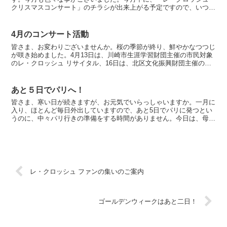
クリスマスコンサート」のチラシが出来上がる予定ですので、いつも
応援してくださる方たちに来月中にはお送りさせて頂きたいと...
4月のコンサート活動
皆さま、お変わりございませんか。桜の季節が終り、鮮やかなつつじ
が咲き始めました。4月13日は、川崎市生涯学習財団主催の市民対象
のレ・クロッシュ リサイタル、16日は、北区文化振興財団主催のま
ちかどコンサートも区民のためのコンサートでした。ど...
あと５日でパリへ！
皆さま、寒い日が続きますが、お元気でいらっしゃいますか。一月に
入り、ほとんど毎日外出していますので、あと5日でパリに発つとい
うのに、中々パリ行きの準備をする時間がありません。今日は、母の
健診日でしたので付き添いましたが、今日に限って待ち時間...
レ・クロッシュ ファンの集いのご案内
ゴールデンウィークはあと二日！