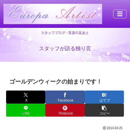
☰
スタッフブログ - 音楽の足あと
スタッフが語る独り言
ゴールデンウィークの始まりです！
X
Facebook
はてブ
LINE
Pinterest
コピー
2014.04.25