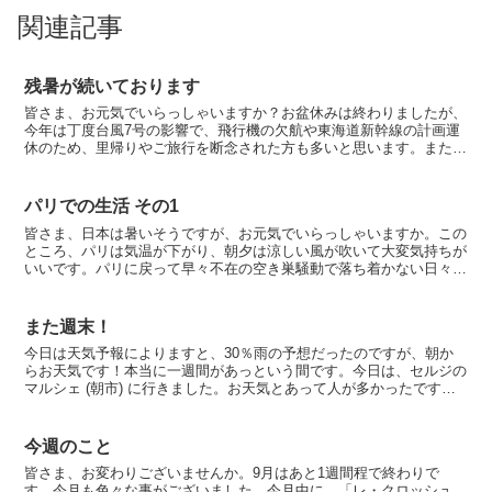
関連記事
残暑が続いております
皆さま、お元気でいらっしゃいますか？お盆休みは終わりましたが、
今年は丁度台風7号の影響で、飛行機の欠航や東海道新幹線の計画運
休のため、里帰りやご旅行を断念された方も多いと思います。また、
そのために自然災害に見舞われた方たちも多くいらっしゃる...
パリでの生活 その1
皆さま、日本は暑いそうですが、お元気でいらっしゃいますか。この
ところ、パリは気温が下がり、朝夕は涼しい風が吹いて大変気持ちが
いいです。パリに戻って早々不在の空き巣騒動で落ち着かない日々を
送っていましたが、ようやく落ち着きを取り戻し、ゆったり...
また週末！
今日は天気予報によりますと、30％雨の予想だったのですが、朝か
らお天気です！本当に一週間があっという間です。今日は、セルジの
マルシェ (朝市) に行きました。お天気とあって人が多かったです。
果物や野菜を買いこんでも帰国間近ですので、あまり買...
今週のこと
皆さま、お変わりございませんか。9月はあと1週間程で終わりで
す。今月も色々な事がございました。今月中に、「レ・クロッシュ