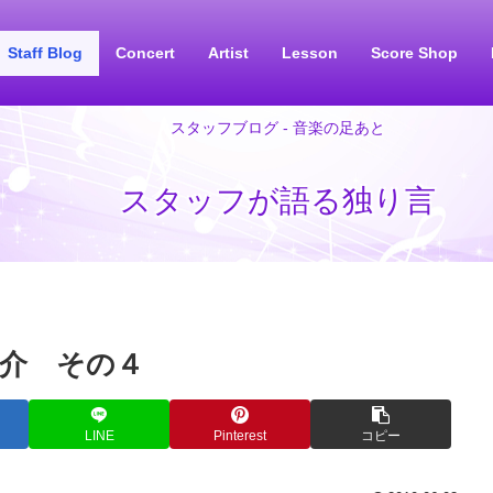
Staff Blog
Concert
Artist
Lesson
Score Shop
スタッフブログ - 音楽の足あと
スタッフが語る独り言
介 その４
LINE
Pinterest
コピー