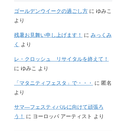
ゴールデンウイークの過ごし方
に
ゆみこ
より
残暑お見舞い申し上げます！
に
みっくみ
く
より
レ・クロッシュ リサイタルを終えて！
に
ゆみこ
より
「マタニティフェスタ」で・・・
に
匿名
より
サマ―フェスティバルに向けて頑張ろ
う！
に
ヨーロッパ アーティスト
より