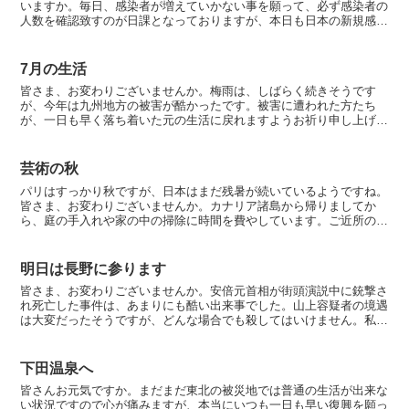
いますか。毎日、感染者が増えていかない事を願って、必ず感染者の
人数を確認致すのが日課となっておりますが、本日も日本の新規感染
者は、41人、東京は、25人との事でした。一日も早く安...
7月の生活
皆さま、お変わりございませんか。梅雨は、しばらく続きそうです
が、今年は九州地方の被害が酷かったです。被害に遭われた方たち
が、一日も早く落ち着いた元の生活に戻れますようお祈り申し上げま
す。昨年の梅雨明けは、6月29日と例年よりもかなり早い時期...
芸術の秋
パリはすっかり秋ですが、日本はまだ残暑が続いているようですね。
皆さま、お変わりございませんか。カナリア諸島から帰りましてか
ら、庭の手入れや家の中の掃除に時間を費やしています。ご近所の方
たちと一緒にショッピングする楽しみも味わっています。ショ...
明日は長野に参ります
皆さま、お変わりございませんか。安倍元首相が街頭演説中に銃撃さ
れ死亡した事件は、あまりにも酷い出来事でした。山上容疑者の境遇
は大変だったそうですが、どんな場合でも殺してはいけません。私
は、宗教につきまして詳しくありませんが、宗教団体の実態を...
下田温泉へ
皆さんお元気ですか。まだまだ東北の被災地では普通の生活が出来な
い状況ですので心が痛みますが、本当にいつも一日も早い復興を願っ