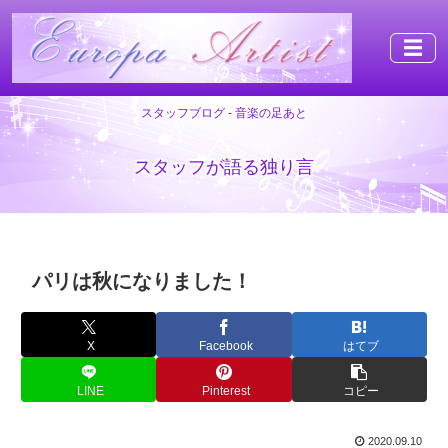
☰
スタッフブログ - 音楽の足あと
スタッフが語る独り言
パリは秋になりました！
X
Facebook
はてブ
LINE
Pinterest
コピー
2020.09.10