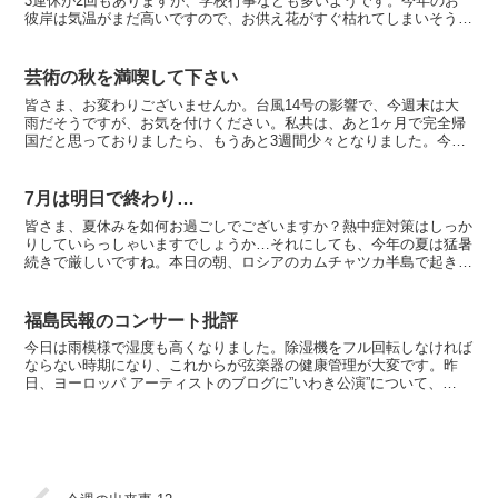
3連休が2回もありますが、学校行事なども多いようです。今年のお
彼岸は気温がまだ高いですので、お供え花がすぐ枯れてしまいそうで
す。彼岸花は、秋のお彼岸の時期に咲く花なので、彼岸花と...
芸術の秋を満喫して下さい
皆さま、お変わりございませんか。台風14号の影響で、今週末は大
雨だそうですが、お気を付けください。私共は、あと1ヶ月で完全帰
国だと思っておりましたら、もうあと3週間少々となりました。今日
と明日はお天気が良いので、洗濯日和のようです。コロナの...
7月は明日で終わり…
皆さま、夏休みを如何お過ごしでございますか？熱中症対策はしっか
りしていらっしゃいますでしょうか…それにしても、今年の夏は猛暑
続きで厳しいですね。本日の朝、ロシアのカムチャツカ半島で起きた
地震で、気象庁は太平洋沿岸に津波警報や注意報を発表し、...
福島民報のコンサート批評
今日は雨模様で湿度も高くなりました。除湿機をフル回転しなければ
ならない時期になり、これからが弦楽器の健康管理が大変です。昨
日、ヨーロッパ アーティストのブログに”いわき公演”について、
mihoさんとおっしゃる方から温かいコメントを頂きました...