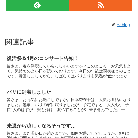
eablog
関連記事
復活祭＆4月のコンサート告知！
皆さま、春を満喫していらっしゃいますか？このところ、お天気もよ
く、気持ちのよい日が続いております。今日の午後は雨模様とのこと
です。帰国しましてから、しばらくはパリよりも気温が低かったです
が、そのために、満開の桜も観賞出来てよかったです。今日...
パリに到着しました
皆さま、お元気にお過ごしですか。日本滞在中は、大変お世話になり
ました。無事、パリの家に戻りましたが、予定ですと、大人4人、子
供1人のはずが、娘と孫は、渡仏することが出来ませんでした。一緒
に羽田に着き、ANAカウンターでのチェックインで発覚し...
来週から涼しくなるそうです…
皆さま、まだ暑い日が続きますが、如何お過ごしでしょうか。9月は