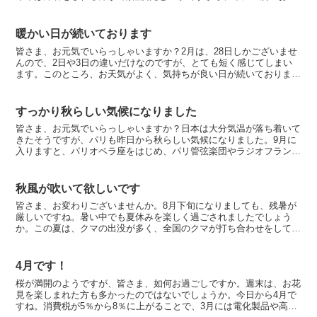
休みを待っていたご親族の方たちは、さぞお寂しい事と思い...
暖かい日が続いております
皆さま、お元気でいらっしゃいますか？2月は、28日しかございませ
んので、2日や3日の違いだけなのですが、とても短く感じてしまい
ます。このところ、お天気がよく、気持ちが良い日が続いておりま
す。23日は、天皇陛下が61歳の誕生日を迎えられた事を...
すっかり秋らしい気候になりました
皆さま、お元気でいらっしゃいますか？日本は大分気温が落ち着いて
きたそうですが、パリも昨日から秋らしい気候になりました。9月に
入りますと、パリオペラ座をはじめ、パリ管弦楽団やラジオフランス
管弦楽団などの定期演奏会のご案内が、次々とメールや郵送...
秋風が吹いて欲しいです
皆さま、お変わりございませんか。8月下旬になりましても、残暑が
厳しいですね。暑い中でも夏休みを楽しく過ごされましたでしょう
か。この夏は、クマの出没が多く、全国のクマが打ち合わせをしてい
るわけでもないですのに、山から下りて来ていますね。とても...
4月です！
桜が満開のようですが、皆さま、如何お過ごしですか。週末は、お花
見を楽しまれた方も多かったのではないでしょうか。今日から4月で
すね。消費税が5％から8％に上がることで、3月には電化製品や高級