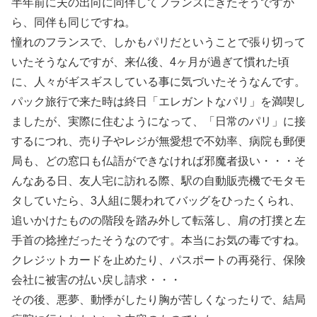
半年前に夫の出向に同伴してフランスにきたそうですか
ら、同伴も同じですね。
憧れのフランスで、しかもパリだということで張り切って
いたそうなんですが、来仏後、4ヶ月が過ぎて慣れた頃
に、人々がギスギスしている事に気づいたそうなんです。
パック旅行で来た時は終日「エレガントなパリ」を満喫し
ましたが、実際に住むようになって、「日常のパリ」に接
するにつれ、売り子やレジが無愛想で不効率、病院も郵便
局も、どの窓口も仏語ができなければ邪魔者扱い・・・そ
んなある日、友人宅に訪れる際、駅の自動販売機でモタモ
タしていたら、3人組に襲われてバッグをひったくられ、
追いかけたものの階段を踏み外して転落し、肩の打撲と左
手首の捻挫だったそうなのです。本当にお気の毒ですね。
クレジットカードを止めたり、パスポートの再発行、保険
会社に被害の払い戻し請求・・・
その後、悪夢、動悸がしたり胸が苦しくなったりで、結局