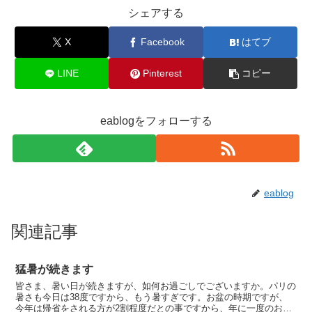
シェアする
X
Facebook
はてブ
LINE
Pinterest
コピー
eablogをフォローする
eablog
関連記事
猛暑が続きます
皆さま、暑い日が続きますが、如何お過ごしでございますか。パリの
暑さも今日は38度ですから、もう暑すぎです。お盆の時期ですが、
今年は帰省をされる方が2割程度だとの事ですから、年に一度のお盆