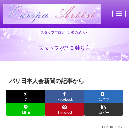
☰
スタッフブログ - 音楽の足あと
スタッフが語る独り言
パリ日本人会新聞の記事から
X
Facebook
はてブ
LINE
Pinterest
コピー
2010.03.26