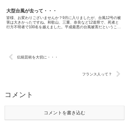
化粧品などの売り上げが伸びたそうです。4月から生活必...
大型台風が去って・・・
皆様、お変わりございませんか？9月に入りましたが、台風12号の被
害は大きかったですね。和歌山、三重、奈良など12道県で、死者と
行方不明者で100名を越えました。平成最悪の台風被害だということ
です。私は、丁度台風12号の時期、軽井沢にいました...
伝統芸術を大切に・・・
フランス人って？
コメント
コメントを書き込む