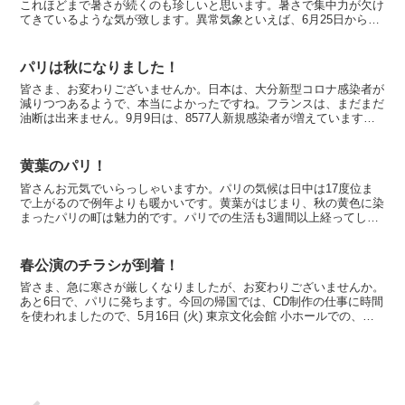
これほどまで暑さが続くのも珍しいと思います。暑さで集中力が欠け
てきているような気が致します。異常気象といえば、6月25日から26
日にかけて、フランスは嵐で木々は倒れ、メトロの駅に...
パリは秋になりました！
皆さま、お変わりございませんか。日本は、大分新型コロナ感染者が
減りつつあるようで、本当によかったですね。フランスは、まだまだ
油断は出来ません。9月9日は、8577人新規感染者が増えていますの
で、しばらく落ち着くまでには、時間が掛かりそうです...
黄葉のパリ！
皆さんお元気でいらっしゃいますか。パリの気候は日中は17度位ま
で上がるので例年よりも暖かいです。黄葉がはじまり、秋の黄色に染
まったパリの町は魅力的です。パリでの生活も3週間以上経ってしま
いました。パリ散策は、本当に気持ちが落ち着きます。昨日...
春公演のチラシが到着！
皆さま、急に寒さが厳しくなりましたが、お変わりございませんか。
あと6日で、パリに発ちます。今回の帰国では、CD制作の仕事に時間
を使われましたので、5月16日 (火) 東京文化会館 小ホールでの、
レ・クロッシュリサイタル 〜ニューアルバム記念...