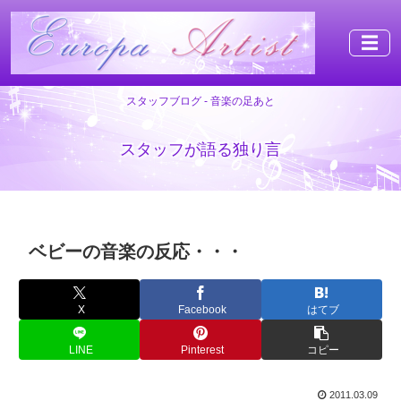
☰
スタッフブログ - 音楽の足あと
スタッフが語る独り言
ベビーの音楽の反応・・・
X
Facebook
はてブ
LINE
Pinterest
コピー
2011.03.09