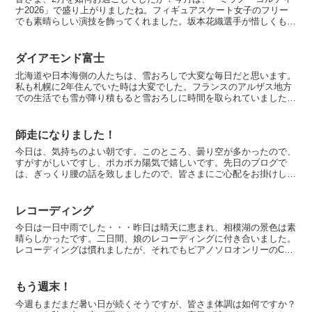
ナ2026」で盛り上がりましたね。フィギュアスケート女子のフリー
でも素晴らしい演技を飾ってくれました。坂本花織選手が惜しくも銀
メダルでしたので、今日はうれし涙よりも悔し涙、との事...
ダイアモンド富士
北海道や日本海側の人たちは、雪おろしで大変な毎日だと思います。
私も札幌に2年住んでいた時は大変でした。フランスのアルザス地方
での生活でも雪が降り積もると雪おろしに時間を取られていました。
私は、昨日”ダイアモンド富士”を撮影したいと思い、実母...
師走になりました！
今日は、気持ちのよい朝です。このところ、曇り空が多かったので、
すがすがしいですし、ポカポカ陽気で嬉しいです。先日のブログで
は、ぎっくり腰の話を致しましたので、皆さまにご心配をお掛けして
しまいました。申し訳ございません。温かいメールに感謝致し...
レコーディング
今日は一日中雨でした・・・昨日は晴天に恵まれ、相模湖の景色は素
晴らしかったです。二日間、娘のレコーディングに付き合いました。
レコーディングは慣れましたが、それでもピアノソロオンリーのCD
制作ははじめてだったことと、今回は娘が7ヶ月のお腹で収...
もう週末！
今週もまだまだ暑い日が続くそうですが、皆さま体調は如何ですか？