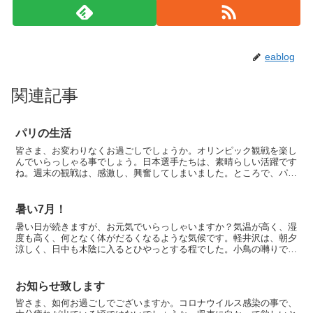
eablog
関連記事
パリの生活
皆さま、お変わりなくお過ごしでしょうか。オリンピック観戦を楽し
んでいらっしゃる事でしょう。日本選手たちは、素晴らしい活躍です
ね。週末の観戦は、感激し、興奮してしまいました。ところで、パリ
は、昨日と今日は雨模様でした。東京にいる間は何も感じま...
暑い7月！
暑い日が続きますが、お元気でいらっしゃいますか？気温が高く、湿
度も高く、何となく体がだるくなるような気候です。軽井沢は、朝夕
涼しく、日中も木陰に入るとひやっとする程でした。小鳥の囀りで目
覚める事は、昔は当たり前の事だったのでしょうけれど、今...
お知らせ致します
皆さま、如何お過ごしでございますか。コロナウイルス感染の事で、