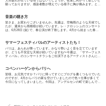
大分疲れが出ている頃ではないでしょうか。収束に向かって欲しいと
願っておりますが、感染者数が増えている様子に胸が痛みます。とに
かく、自宅待機を意識しながら生活をしていくしかないよう...
音楽の聴き方
皆さま、お変わりございませんか。先週は、空梅雨のような天候でし
たが、週末から雨模様が続いています。レ・クロッシュのコンサート
は、6月28日 (金) で、春公演が終了致します。4月から始まった春の
公演があっという間に終わってしまいます。いつも...
サマーフェスティバルのアーティストたち！
パリは、あられが降っています。かなり勢いよく音を立てています
が、どうも不安定な天候が続いていますね〜今週は、「サマ―フェス
ティバル」のコンサートチラシをご出演下さるアーティストさんに発
送しはじめています。私は遠きパリに居りますので、人任せで...
コペンハーゲンからパリへ
皆様、お元気ですか？パリに帰ってすぐにブログを書くつもりでいた
のですが、4月からパリの家を空けていましたので色々仕事が多くて
今日になってしまいました。今回は、アンデルセンの町で楽しんでか
らパリに戻りました。デンマークのコペンハーゲンは綺麗な...