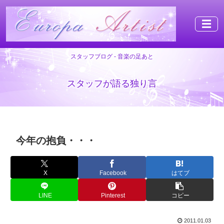
☰
スタッフブログ - 音楽の足あと
スタッフが語る独り言
今年の抱負・・・
X
Facebook
はてブ
LINE
Pinterest
コピー
2011.01.03