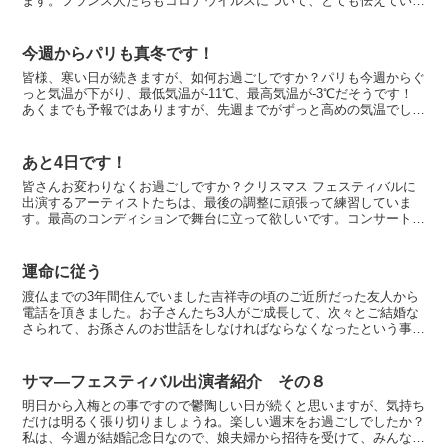
ます。フランス人たちもコロナウイルスについて、とても怯えていま
すので、東洋人への露骨な嫌がらせが続いているようです。...
今週からパリも真冬です！
皆様、寒い日が続きますが、如何お過ごしですか？パリも今週からぐ
っと気温が下がり、最低気温が-11℃、最高気温が-3℃だそうです！
あくまでも予報ではありますが、先週までがずっと高めの気温でした
ので、ちょっと驚きです。日本では、大雪注意報が北海...
あと4日です！
皆さんお変わりなくお過ごしですか？クリスマス フェスティバルに
出演するアーティストたちは、最後の調整に頑張って練習していま
す。最高のコンディションで舞台に立って欲しいです。コンサートを
企画する事は、アーティストたちが喜んで下さるのでそれだけ...
運命に従う
渡仏までの3年間住んでいました吉祥寺の頃のご近所だった友人から
電話を頂きました。お子さんたち3人がご成長して、次々とご結婚な
さられて、お孫さんのお世話をしなければならなくなったという事
で、最近はお忙しい毎日だとか・・・久しぶりにお話出来て楽...
サマ―フェスティバル出演者紹介 その８
明日から入梅との事ですので鬱陶しい日が続くと思いますが、気持ち
だけは明るく張り切りましょうね。楽しい週末をお過ごしでしたか？
私は、今週が結婚記念日なので、娘夫婦から招待を受けて、みんなで