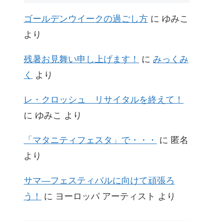
ゴールデンウイークの過ごし方
に
ゆみこ
より
残暑お見舞い申し上げます！
に
みっくみ
く
より
レ・クロッシュ リサイタルを終えて！
に
ゆみこ
より
「マタニティフェスタ」で・・・
に
匿名
より
サマ―フェスティバルに向けて頑張ろ
う！
に
ヨーロッパ アーティスト
より