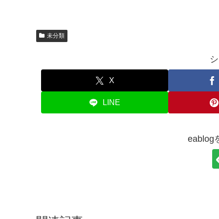
未分類
シ
X
LINE
eabl