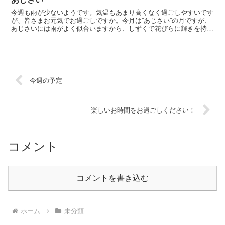
今週も雨が少ないようです。気温もあまり高くなく過ごしやすいです
が、皆さまお元気でお過ごしですか。今月は”あじさい”の月ですが、
あじさいには雨がよく似合いますから、しずくで花びらに輝きを持た
ないのは物足りない気がします。一昨年下田公園で見たあ...
今週の予定
楽しいお時間をお過ごしください！
コメント
コメントを書き込む
ホーム
未分類