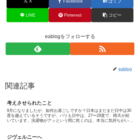
X
Facebook
はてブ
LINE
Pinterest
コピー
eablogをフォローする
eablog
関連記事
考えさせられたこと
9月になりましたが、如何お過ごしですか？日本はまだまだ日中は30
度を越えているそうですが、パリも日中は、27〜28度で、晴天が続
いています。洗濯物がアッという間に乾くのは、本当に気持ちがいい
ですね。庭仕事にも精を出したので、大分すっきりして...
ジヴェルニーへ