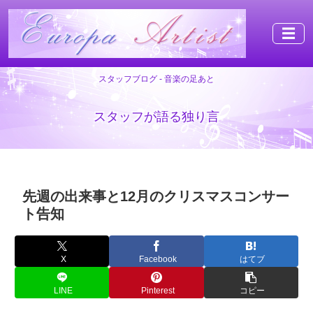
☰
スタッフブログ - 音楽の足あと
スタッフが語る独り言
先週の出来事と12月のクリスマスコンサー
ト告知
X
Facebook
はてブ
LINE
Pinterest
コピー