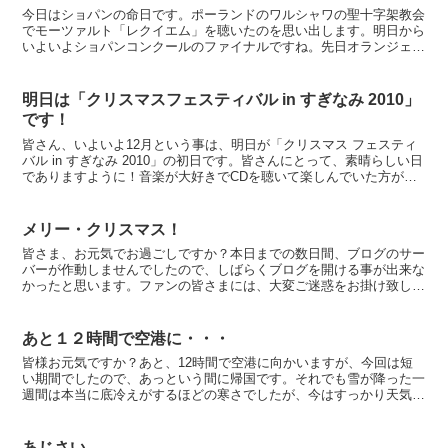
今日はショパンの命日です。ポーランドのワルシャワの聖十字架教会
でモーツァルト「レクイエム」を聴いたのを思い出します。明日から
いよいよショパンコンクールのファイナルですね。先日オランジェリ
ー美術館に行った報告のブログを書きましたが、あのモネの...
明日は「クリスマスフェスティバル in すぎなみ 2010」
です！
皆さん、いよいよ12月という事は、明日が「クリスマス フェスティ
バル in すぎなみ 2010」の初日です。皆さんにとって、素晴らしい日
でありますように！音楽が大好きでCDを聴いて楽しんでいた方が、
友人から演奏会に誘われて行ってみたら、生の...
メリー・クリスマス！
皆さま、お元気でお過ごしですか？本日までの数日間、ブログのサー
バーが作動しませんでしたので、しばらくブログを開ける事が出来な
かったと思います。ファンの皆さまには、大変ご迷惑をお掛け致しま
した。伊豆旅行から帰ってきて気づきました次第です。誠に...
あと１２時間で空港に・・・
皆様お元気ですか？あと、12時間で空港に向かいますが、今回は短
い期間でしたので、あっという間に帰国です。それでも雪が降った一
週間は本当に底冷えがするほどの寒さでしたが、今はすっかり天気も
回復し今週は真っ青な空で気持ちがいいです。パリに居て、...
あじさい