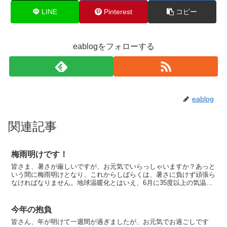
LINE
Pinterest
コピー
eablogをフォローする
eablog
関連記事
梅雨明けです！
皆さま、暑さが厳しいですが、お元気でいらっしゃいますか？あっと
いう間に梅雨明けとなり、これからしばらくは、暑さに負けず頑張ら
なければなりません。地球温暖化とはいえ、6月に35度以上の気温と
は…フランスでは梅雨がありませんので、6月に突如とし...
今年の抱負
皆さん、年が明けて一週間が過ぎましたが、お元気でお過ごしです