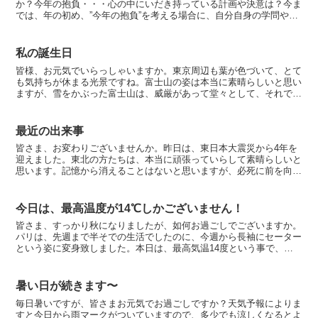
か？今年の抱負・・・心の中にいだき持っている計画や決意は？今ま
では、年の初め、”今年の抱負”を考える場合に、自分自身の学問や仕
事に対する目標や計画などが頭をよぎっていました。ところ...
私の誕生日
皆様、お元気でいらっしゃいますか。東京周辺も葉が色づいて、とて
も気持ちが休まる光景ですね。富士山の姿は本当に素晴らしいと思い
ますが、雪をかぶった富士山は、威厳があって堂々として、それでい
て、とても上品で、最高の顔をしていると思います。先週末...
最近の出来事
皆さま、お変わりございませんか。昨日は、東日本大震災から4年を
迎えました。東北の方たちは、本当に頑張っていらして素晴らしいと
思います。記憶から消えることはないと思いますが、必死に前を向い
て生きていく姿に感動しています。何とか東北の皆さまが普...
今日は、最高温度が14℃しかございません！
皆さま、すっかり秋になりましたが、如何お過ごしでございますか。
パリは、先週まで半そでの生活でしたのに、今週から長袖にセーター
という姿に変身致しました。本日は、最高気温14度という事で、暖
房が必要になって参りました。寒い日には、暗い短調の曲を...
暑い日が続きます〜
毎日暑いですが、皆さまお元気でお過ごしですか？天気予報によりま
すと今日から雨マークがついていますので、多少でも涼しくなるとよ