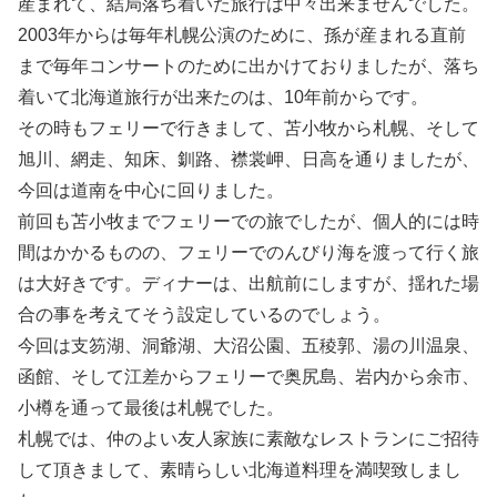
産まれて、結局落ち着いた旅行は中々出来ませんでした。
2003年からは毎年札幌公演のために、孫が産まれる直前
まで毎年コンサートのために出かけておりましたが、落ち
着いて北海道旅行が出来たのは、10年前からです。
その時もフェリーで行きまして、苫小牧から札幌、そして
旭川、網走、知床、釧路、襟裳岬、日高を通りましたが、
今回は道南を中心に回りました。
前回も苫小牧までフェリーでの旅でしたが、個人的には時
間はかかるものの、フェリーでのんびり海を渡って行く旅
は大好きです。ディナーは、出航前にしますが、揺れた場
合の事を考えてそう設定しているのでしょう。
今回は支笏湖、洞爺湖、大沼公園、五稜郭、湯の川温泉、
函館、そして江差からフェリーで奥尻島、岩内から余市、
小樽を通って最後は札幌でした。
札幌では、仲のよい友人家族に素敵なレストランにご招待
して頂きまして、素晴らしい北海道料理を満喫致しまし