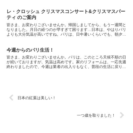
動きませんでしたので、当日どれ程の方たちがお越しく...
レ・クロッシュ クリスマスコンサート&クリスマスパー
ティ のご案内
皆さま、お変わりございませんか。帰国しましてから、もう一週間と
なりました。月日の経つのが早すぎて困ります…日本は、やはりパリ
よりも大分気温が高いですね。パリは、日中暑いくらいでも、朝夕の
気温がぐっと下がりましたので、今の日本の気候は最高です...
今週からのパリ生活！
皆さま、お変わりございませんか。パリは、このところ天候不順の日
が続いておりますが、気温は高めです。家のリフォームは、一応先週
終わりましたので、今週は業者の出入りもなく、普段の生活に戻りま
した。家の仕事をしているうちに、あと1ヶ月で帰国です。...
日本の紅葉は美しい！
一つ歳を取りました！