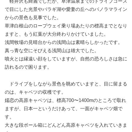
軽井沢も綺麗でしたが、草津温泉までのドライブコース
で目にした光景やバラギ湖や愛妻の丘へのパノラマライン
からの景色も見事でした。
草津白根山のロープウェイ乗り場あたりの標高までとなり
ますと、もう紅葉が大分終わりかけていました。
浅間牧場の見晴台からの浅間山は素晴らしかったです。
真っ青な空にそびえる浅間山は雄大でした。
噴火とは縁遠い顔をしていますが、自然の恐ろしさは急に
訪れるので困ります。
ドライブをしながら景色を眺めていますと、目に留まる
のは、キャベツの収穫です。
嬬恋の高原キャベツは、標高700〜1400mのところで取れ
ますが、日本一というだけあって、一面がキャベツ畑で
す。
大きな段ボール箱にどんどん高原キャベツを入れていきま