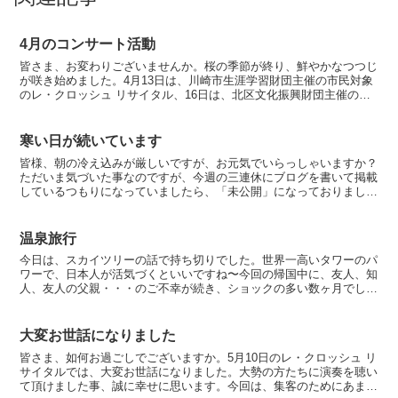
4月のコンサート活動
皆さま、お変わりございませんか。桜の季節が終り、鮮やかなつつじ
が咲き始めました。4月13日は、川崎市生涯学習財団主催の市民対象
のレ・クロッシュ リサイタル、16日は、北区文化振興財団主催のま
ちかどコンサートも区民のためのコンサートでした。ど...
寒い日が続いています
皆様、朝の冷え込みが厳しいですが、お元気でいらっしゃいますか？
ただいま気づいた事なのですが、今週の三連休にブログを書いて掲載
しているつもりになっていましたら、「未公開」になっておりました
ので、数日遅れで今「公開」ボタンを押しました。数日遅れ...
温泉旅行
今日は、スカイツリーの話で持ち切りでした。世界一高いタワーのパ
ワーで、日本人が活気づくといいですね〜今回の帰国中に、友人、知
人、友人の父親・・・のご不幸が続き、ショックの多い数ヶ月でし
た。新旧交代は自然の流れだと理解していても悲しいですね。...
大変お世話になりました
皆さま、如何お過ごしでございますか。5月10日のレ・クロッシュ リ
サイタルでは、大変お世話になりました。大勢の方たちに演奏を聴い
て頂けました事、誠に幸せに思います。今回は、集客のためにあまり