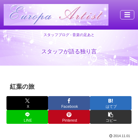
☰
スタッフブログ - 音楽の足あと
スタッフが語る独り言
紅葉の旅
X
Facebook
はてブ
LINE
Pinterest
コピー
2014.11.01