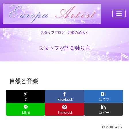
☰
スタッフブログ - 音楽の足あと
スタッフが語る独り言
自然と音楽
X
Facebook
はてブ
LINE
Pinterest
コピー
2010.04.15