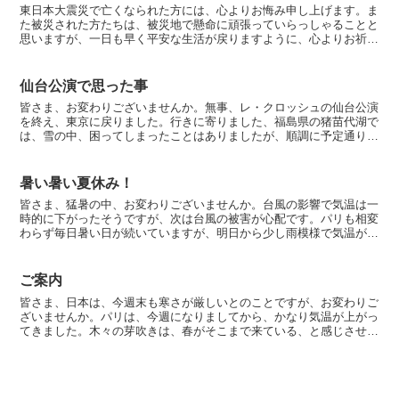
東日本大震災で亡くなられた方には、心よりお悔み申し上げます。ま
た被災された方たちは、被災地で懸命に頑張っていらっしゃることと
思いますが、一日も早く平安な生活が戻りますように、心よりお祈り
申し上げます。私の身近にも福島と宮城の方たちがいらっし...
仙台公演で思った事
皆さま、お変わりございませんか。無事、レ・クロッシュの仙台公演
を終え、東京に戻りました。行きに寄りました、福島県の猪苗代湖で
は、雪の中、困ってしまったことはありましたが、順調に予定通りに
進みましたので、安堵しています。仙台での一日目のリサイ...
暑い暑い夏休み！
皆さま、猛暑の中、お変わりございませんか。台風の影響で気温は一
時的に下がったそうですが、次は台風の被害が心配です。パリも相変
わらず毎日暑い日が続いていますが、明日から少し雨模様で気温が下
がるとの予報です。前回のブログに記載致しましたように、...
ご案内
皆さま、日本は、今週末も寒さが厳しいとのことですが、お変わりご
ざいませんか。パリは、今週になりましてから、かなり気温が上がっ
てきました。木々の芽吹きは、春がそこまで来ている、と感じさせて
くれます。レ・クロッシュのホームページのブログで、すで...