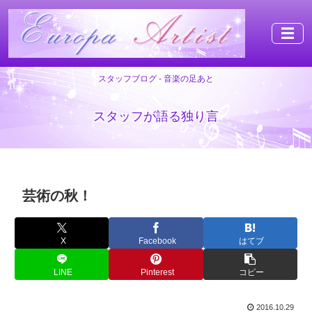
☰
スタッフブログ - 音楽の足あと
スタッフが語る独り言
芸術の秋！
X
Facebook
はてブ
LINE
Pinterest
コピー
2016.10.29