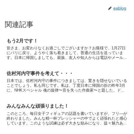
eablog
関連記事
もう2月です！
皆さま、お変わりなくお過ごしでございますか？お蔭様で、1月27日
にパリに戻り、ようやく落ち着きまして、普通の生活を送っていま
す。日本に帰国しましても、親族、友人や知人からは電話やメールで
連絡を下さいますが、近所の方たちがわざわざ訪ねてきて下...
佐村河内守事件を考えて・・・
日本では、佐村河内守の事件につきましては、驚きを隠せないでいる
ことでしょう。私も同じです。私は、丁度日本に帰国の折の昨年3月
に、NHKスペシャル 魂の旋律〜音を失った作曲家〜と題した、ドキ
ュメンタリー番組を観ました。その時に、佐村河内守が登...
みんなみんな頑張りました！
このところ、毎日女子フィギュアの話題を書いていますが、フリ―が
終わりました。みんな精一杯プレッシャーの中でよく頑張れたと感心
しています。このような試練は必ず大きな励みになり、益々魅力ある
人間に成長すると思います。キム・ヨナはやはり凄い！技術...