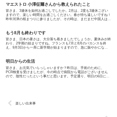
マエストロ 小澤征爾さんから教えられたこと
皆さま、3連休を如何お過ごしでしたか。2月は、2度も3連休ござい
ますので、楽しい時間をお過ごしください。春が待ち遠しいですね！
昨年河津の桜まつりに参りましたが、その時は、まだまだ中国人は少
なく、ゆっくり観賞出来ましたが、今年は娘家族が出かけ...
もう8月も終わりです
皆さま、日本の暑さは、大分落ち着きましたでしょうか。夏休みが終
わり、2学期の始まりですね。フランスも7月と8月のバカンスを終
え、9月3日から一斉に新学期が始まりますので、急に賑やかになり
ました。いつも仲良くショッピングに行くマダムは、今日か...
明日からの生活
皆さま、お元気でいらっしゃいますか？昨日は、手術のために、
PCR検査を受けましたが、今の時点で病院から電話がございません
ので、陰性だったという事だと思います。予定通り、明日の6日に入
院し、8日に手術となります。早く終わって欲しいです…入院中...
楽しい出来事