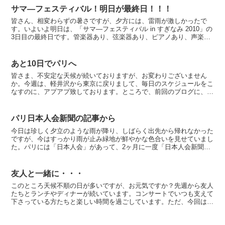
サマ―フェスティバル！明日が最終日！！！
皆さん、相変わらずの暑さですが、夕方には、雷雨が激しかったで
す。いよいよ明日は、「サマ―フェスティバル in すぎなみ 2010」の
3日目の最終日です。管楽器あり、弦楽器あり、ピアノあり、声楽あ
り・・・と楽しい饗宴！暑い中大変だと思いますが...
あと10日でパリへ
皆さま、不安定な天候が続いておりますが、お変わりございません
か。今週は、軽井沢から東京に戻りまして、毎日のスケジュールをこ
なすのに、アプアプ致しております。ところで、前回のブログに、ホ
テルでのロビーコンサートの事を書かせてもらいましたが、あ...
パリ日本人会新聞の記事から
今日は珍しく夕立のような雨が降り、しばらく出先から帰れなかった
ですが、今はすっかり雨が止み緑地が鮮やかな色合いを見せていまし
た。パリには「日本人会」があって、2ヶ月に一度「日本人会新聞」
が届きます。もちろん会員になっているからのですけれど。...
友人と一緒に・・・
このところ天候不順の日が多いですが、お元気ですか？先週から友人
たちとランチやディナーが続いています。コンサートでいつも支えて
下さっている方たちと楽しい時間を過ごしています。ただ、今回は楽
しい話ばかりではありません。やはり東北大震災と原発の話...