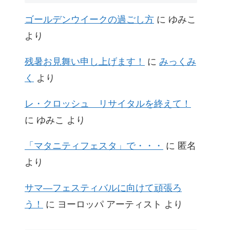
ゴールデンウイークの過ごし方
に
ゆみこ
より
残暑お見舞い申し上げます！
に
みっくみ
く
より
レ・クロッシュ リサイタルを終えて！
に
ゆみこ
より
「マタニティフェスタ」で・・・
に
匿名
より
サマ―フェスティバルに向けて頑張ろ
う！
に
ヨーロッパ アーティスト
より