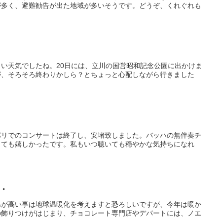
が多く、避難勧告が出た地域が多いそうです。どうぞ、くれぐれも
い天気でしたね。20日には、立川の国営昭和記念公園に出かけま
が、そろそろ終わりかしら？とちょっと心配しながら行きました
パリでのコンサートは終了し、安堵致しました。バッハの無伴奏チ
とても嬉しかったです。私もいつ聴いても穏やかな気持ちになれ
・
温が高い事は地球温暖化を考えますと恐ろしいですが、今年は暖か
の飾りつけがはじまり、チョコレート専門店やデパートには、ノエ