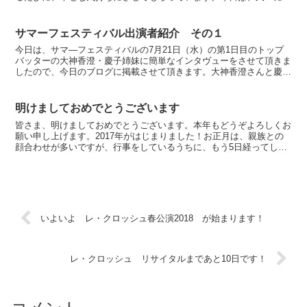
がゆっくり実家に遊びに来ています。顔はよく合わせている...
サマーフェスティバル出演者紹介 その１
今日は、サマ―フェスティバルの7月21日（水）の第1日目のトップ
バッターの大神香澄・慶子姉妹に簡単なインタヴューをさせて頂きま
したので、今日のブログに掲載させて頂きます。大神香澄さんと慶子
さんは、とても仲の良い素敵なご姉妹です。香澄さんと慶...
明けましておめでとうございます
皆さま、明けましておめでとうございます。本年もどうぞよろしくお
願い申し上げます。2017年がはじまりました！お正月は、親族との
顔合わせが多いですが、行事をしているうちに、もう5日経ってしま
いました。普段顔を合わせている人たちでも、親族が一緒...
いよいよ レ・クロッシュ春公演2018 が始まります！
レ・クロッシュ リサイタルまであと10日です！