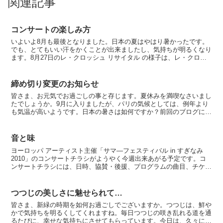
関連記事
コンサートの楽しみ方
いよいよ8月も最後となりました。日本の夏はやはり暑かったです。
でも、とてもいい汗をかくことが出来ましたし、気持ちが明るくなり
ます。8月27日のレ・クロッシュ リサイタル の様子は、レ・クロッ
シュのホームページのブログに掲載していますので、ご...
締め切り変更のお知らせ
皆さま、お元気でお過ごしの事と存じます。夏休みを満喫なさいまし
たでしょうか。9月に入りましたが、パリの気候としては、例年より
も気温が高いようです。日本の暑さは如何ですか？前回のブログに
て、レ・クロッシュ ファンクラブ会報秋号のご協力をお願い...
音と味
ヨーロッパ アーティスト主催「サマ―フェスティバル in すぎなみ
2010」のコンサートチラシがようやく今週出来あがる予定です。コ
ンサートチラシには、日時、協賛・後援、プログラムの曲目、チケッ
ト取り扱い場所、プロフィール、会場の地図など入...
つつじの美しさに魅せられて…
皆さま、新緑の時期を如何お過ごしでございますか。つつじは、鮮や
かで気持ちを明るくしてくれますね。毎日つつじの咲き乱れる道を通
るたびに、幸せな気持ちにさせてもらっています。今日は、久々に娘