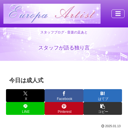
☰
スタッフブログ - 音楽の足あと
スタッフが語る独り言
今日は成人式
X
Facebook
はてブ
LINE
Pinterest
コピー
2025.01.13