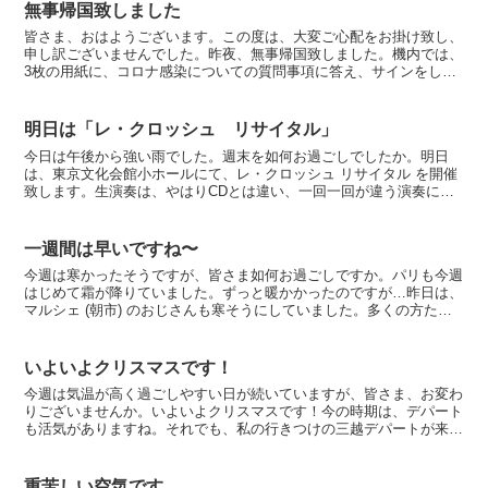
無事帰国致しました
皆さま、おはようございます。この度は、大変ご心配をお掛け致し、
申し訳ございませんでした。昨夜、無事帰国致しました。機内では、
3枚の用紙に、コロナ感染についての質問事項に答え、サインをし
て、空港で渡すことになっていました。羽田で大変になるかと...
明日は「レ・クロッシュ リサイタル」
今日は午後から強い雨でした。週末を如何お過ごしでしたか。明日
は、東京文化会館小ホールにて、レ・クロッシュ リサイタル を開催
致します。生演奏は、やはりCDとは違い、一回一回が違う演奏にな
るので面白いですし、演奏者の強い思い入れとか訴えたい事...
一週間は早いですね〜
今週は寒かったそうですが、皆さま如何お過ごしですか。パリも今週
はじめて霜が降りていました。ずっと暖かかったのですが…昨日は、
マルシェ (朝市) のおじさんも寒そうにしていました。多くの方たち
からパリに戻ることで大変ご心配下さいましたが、今の...
いよいよクリスマスです！
今週は気温が高く過ごしやすい日が続いていますが、皆さま、お変わ
りございませんか。いよいよクリスマスです！今の時期は、デパート
も活気がありますね。それでも、私の行きつけの三越デパートが来年
3月で閉店との知らせを受け、驚きました。これだけたくさ...
重苦しい空気です