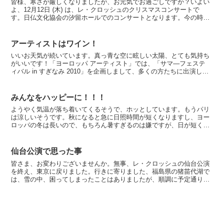
皆様、寒さが厳しくなりましたが、お元気でお過ごしですか？いよい
よ、12月12日 (木) は、レ・クロッシュのクリスマスコンサートで
す。日仏文化協会の汐留ホールでのコンサートとなります。今の時期
は、汐留のイルミネーションは綺麗だということです...
アーティストはワイン！
いいお天気が続いています。真っ青な空に眩しい太陽、とても気持ち
がいいです！「ヨーロッパ アーティスト」では、「サマ―フェステ
ィバル in すぎなみ 2010」を企画しまして、多くの方たちに出演して
頂けるのをとても楽しみにしています。本番を迎...
みんなをハッピーに！！！
ようやく気温が落ち着いてくるそうで、ホッとしています。もうパリ
は涼しいそうです。秋になると急に日照時間が短くなりますし、ヨー
ロッパの冬は長いので、もちろん暑すぎるのは嫌ですが、日が短くな
り寒々しているのは活動的でないので嫌いです。大人になる...
仙台公演で思った事
皆さま、お変わりございませんか。無事、レ・クロッシュの仙台公演
を終え、東京に戻りました。行きに寄りました、福島県の猪苗代湖で
は、雪の中、困ってしまったことはありましたが、順調に予定通りに
進みましたので、安堵しています。仙台での一日目のリサイ...