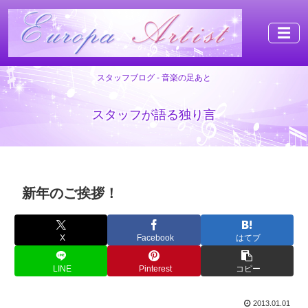
☰
スタッフブログ - 音楽の足あと
スタッフが語る独り言
新年のご挨拶！
X
Facebook
はてブ
LINE
Pinterest
コピー
2013.01.01