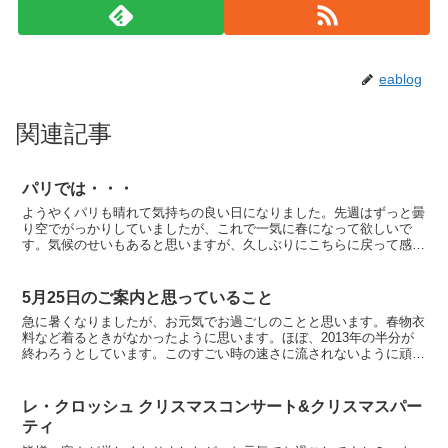
eablog
関連記事
パリでは・・・
ようやくパリも晴れて気持ちの良い日になりました。先週はずっと曇
り空でがっかりしていましたが、これで一気に春になって欲しいで
す。気候のせいもあると思いますが、久しぶりにこちらに戻って感じ
た事は、何となく電車に乗ったり、道を歩いていると、活気が...
5月25日のご案内と思っていること
急に暑くなりましたが、お元気でお過ごしのことと思います。春物衣
料など着るときがなかったように思います。ほぼ、2013年の半分が
終わろうとしています。このすごい時の速さに流されないように頑張
ろうと思いますが、一日がどんどん過ぎてしまいます。い...
レ・クロッシュ クリスマスコンサート&クリスマスパー
ティ