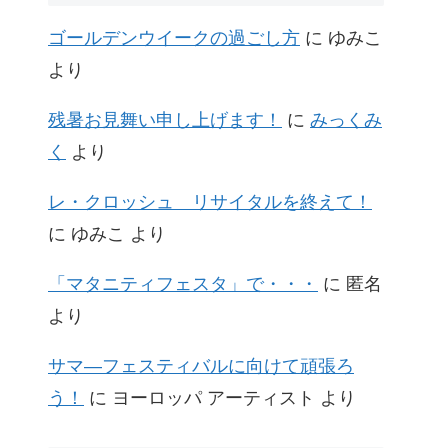
ゴールデンウイークの過ごし方
に
ゆみこ
より
残暑お見舞い申し上げます！
に
みっくみ
く
より
レ・クロッシュ リサイタルを終えて！
に
ゆみこ
より
「マタニティフェスタ」で・・・
に
匿名
より
サマ―フェスティバルに向けて頑張ろ
う！
に
ヨーロッパ アーティスト
より