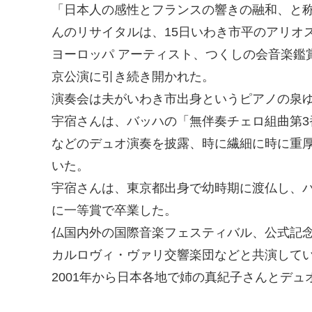
「日本人の感性とフランスの響きの融和、と
んのリサイタルは、15日いわき市平のアリオ
ヨーロッパ アーティスト、つくしの会音楽鑑
京公演に引き続き開かれた。
演奏会は夫がいわき市出身というピアノの泉
宇宿さんは、バッハの「無伴奏チェロ組曲第
などのデュオ演奏を披露、時に繊細に時に重
いた。
宇宿さんは、東京都出身で幼時期に渡仏し、
に一等賞で卒業した。
仏国内外の国際音楽フェスティバル、公式記
カルロヴィ・ヴァリ交響楽団などと共演して
2001年から日本各地で姉の真紀子さんとデ