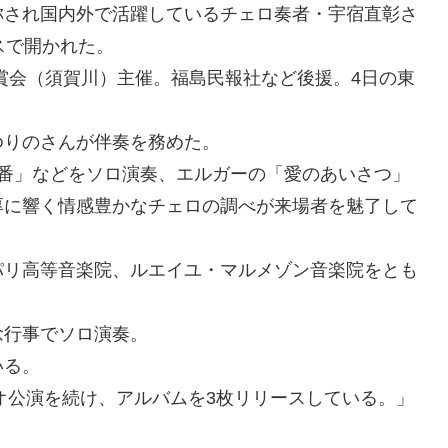
称され国内外で活躍しているチェロ奏者・宇宿直彰さ
スで開かれた。
賞会（須賀川）主催。福島民報社など後援。4日の東
ゆりのさんが伴奏を務めた。
3番」などをソロ演奏、エルガーの「愛のあいさつ」
厚に響く情感豊かなチェロの調べが来場者を魅了して
パリ高等音楽院、ルエイユ・マルメゾン音楽院をとも
念行事でソロ演奏。
いる。
ュオ公演を続け、アルバムを3枚リリースしている。」