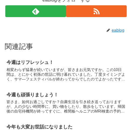
eablog
関連記事
今週はリフレッシュ！
相変わらず猛暑が続いていますが、皆さまお元気ですか。この10日
間は、とにかく初孫の世話に明け暮れていました。丁度タイミングよ
く、サマ―フェスティバルが終わってからでしたのでよかったです
が・・・赤ちゃんの成長は本当に早くて驚きです。顔も体もミ...
今週も頑張りましょう！
皆さま、如何お過ごしですか？自粛生活を引き続き送っております
が、人の少ない時間帯に、買い物をしたり、散歩をしています。帰国
後の自宅待機間が終ってすぐに、椎間板ヘルニアのMRI検査の予約を
していましたが、院内感染の問題がありますので、コロナ感...
今年も大変お世話になりました