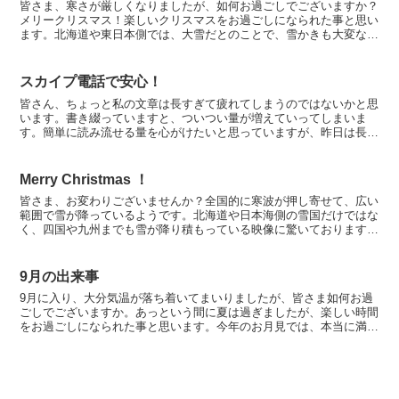
皆さま、寒さが厳しくなりましたが、如何お過ごしでございますか？
メリークリスマス！楽しいクリスマスをお過ごしになられた事と思い
ます。北海道や東日本側では、大雪だとのことで、雪かきも大変な事
と思います。くれぐれもお気を付けて雪下ろしをなさってく...
スカイプ電話で安心！
皆さん、ちょっと私の文章は長すぎて疲れてしまうのではないかと思
います。書き綴っていますと、ついつい量が増えていってしまいま
す。簡単に読み流せる量を心がけたいと思っていますが、昨日は長す
ぎました・・・反省しています。私はおしゃべりですから、国...
Merry Christmas ！
皆さま、お変わりございませんか？全国的に寒波が押し寄せて、広い
範囲で雪が降っているようです。北海道や日本海側の雪国だけではな
く、四国や九州までも雪が降り積もっている映像に驚いております。
明日はクリスマス・イブです。皆さまは、どのようなクリス...
9月の出来事
9月に入り、大分気温が落ち着いてまいりましたが、皆さま如何お過
ごしでございますか。あっという間に夏は過ぎましたが、楽しい時間
をお過ごしになられた事と思います。今年のお月見では、本当に満月
が素晴らしく輝いていましたね。あまりに美しいので、ずっ...