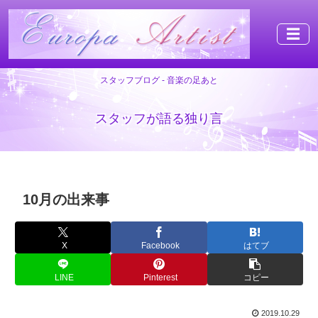
☰
スタッフブログ - 音楽の足あと
スタッフが語る独り言
10月の出来事
X
Facebook
はてブ
LINE
Pinterest
コピー
2019.10.29