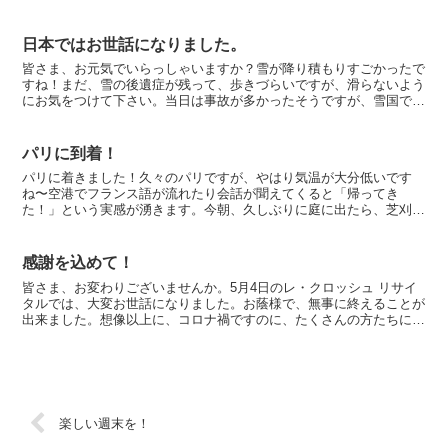
の場をお借りして感謝致します。アーティストさん...
日本ではお世話になりました。
皆さま、お元気でいらっしゃいますか？雪が降り積もりすごかったで
すね！まだ、雪の後遺症が残って、歩きづらいですが、滑らないよう
にお気をつけて下さい。当日は事故が多かったそうですが、雪国で育
ったわけではありませんので、中々バランスを取るのが難し...
パリに到着！
パリに着きました！久々のパリですが、やはり気温が大分低いです
ね〜空港でフランス語が流れたり会話が聞えてくると「帰ってき
た！」という実感が湧きます。今朝、久しぶりに庭に出たら、芝刈り
は近所のお兄さんがしてくれたので綺麗でしたが、木の枝がお化け...
感謝を込めて！
皆さま、お変わりございませんか。5月4日のレ・クロッシュ リサイ
タルでは、大変お世話になりました。お蔭様で、無事に終えることが
出来ました。想像以上に、コロナ禍ですのに、たくさんの方たちにお
越し頂きました。皆さまから、応援メッセージやコンサー...
楽しい週末を！