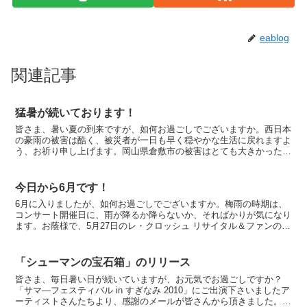
eablog
関連記事
猛暑が続いております！
皆さま、暑い夏の到来ですが、如何お過ごしでございますか。西日本
の豪雨の被害は酷く、被災者が一日も早く穏やかな生活に戻れますよ
う、お祈り申し上げます。岡山県倉敷市の被害はとても大きかったそ
うですが、大原美術館は、無事だったそうで安堵致しました...
今日から6月です！
6月に入りましたが、如何お過ごしでございますか。梅雨の時期は、
コンサート開催日に、雨が降るか降らないか、そればかりが気になり
ます。お蔭様で、5月27日のレ・クロッシュ リサイタル＆ファンの集
いは、無事終えることが出来ました。ご参加下さいまし...
「シューマンの宝石箱」のリリース
皆さま、毎日暑い日が続いていますが、お元気でお過ごしですか？
「サマ―フェスティバル in すぎなみ 2010」にご出演下さいましたア
ーティストさんたちより、感謝のメールが皆さんから頂きました。こ