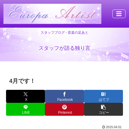
☰
スタッフブログ - 音楽の足あと
スタッフが語る独り言
4月です！
X
Facebook
はてブ
LINE
Pinterest
コピー
2015.04.01