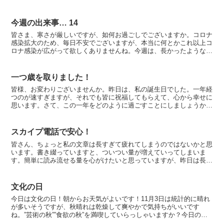
も楽しいです。孫は、パリの家には、3ヶ月半ぶりになりま...
今週の出来事… 14
皆さま、寒さが厳しいですが、如何お過ごしでございますか。コロナ
感染拡大のため、毎日不安でございますが、本当に何とかこれ以上コ
ロナ感染が広がって欲しくありませんね。今週は、長かったような短
かったような、珍しい1週間でございました。娘宅が大掛か...
一つ歳を取りました！
皆様、お変わりございませんか。昨日は、私の誕生日でした。一年経
つのが速すぎますが、それでも皆に祝福してもらえて、心から幸せに
思います。さて、この一年をどのように過ごすことにしましょうか〜
何事にも前向きに頑張るしかないですね！今年は、孫が年少...
スカイプ電話で安心！
皆さん、ちょっと私の文章は長すぎて疲れてしまうのではないかと思
います。書き綴っていますと、ついつい量が増えていってしまいま
す。簡単に読み流せる量を心がけたいと思っていますが、昨日は長す
ぎました・・・反省しています。私はおしゃべりですから、国...
文化の日
今日は文化の日！朝からお天気がよいです！11月3日は統計的に晴れ
が多いそうですが、秋晴れは乾燥して爽やかで気持ちがいいです
ね。”芸術の秋””食欲の秋”を満喫していらっしゃいますか？今日のよ
うに秋晴れですと、益々食欲が出てきますね〜以前からモ...